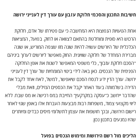
חשיבות התכנון והסכמי חלוקת עזבון עם עורך דין לענייני ירושה
אחת הטעויות הנפוצות היא המחשבה כי עם פטירתו של אדם, חלוקת
הרכוש היא סופית ומוחלטת בהתאם לצוואה או לחוק. בפועל, המציאות
הכלכלית של היורשים עשויה להיות שונה מזו שצפה המוריש, או שונה
מברירת המחדל של חלוקה שוויונית. החוק מאפשר ליורשים לערוך ביניהם
"הסכם חלוקת עזבון", כלי משפטי המאפשר לשנות את אופן החלוקה
הפנימית של הנכסים. כאן באה לידי ביטוי המומחיות של עורך דין לענייני
ירושה. עורך הדין ידע לנסח הסכם שיאפשר, למשל, לאח אחד לקבל את
הדירה בשלמותה בעוד האחר יקבל את הכספים הנזילים, וזאת מבלי
שהדבר ייחשב כ"עסקה במקרקעין" החייבת במס רכישה או מס שבח. ללא
ליווי מקצועי צמוד, משפחות רבות מבצעות העברות אלו באופן שגוי לאחר
רישום הירושה, ובכך חושפות את עצמן לתשלומי מיסים כבדים ומיותרים
שהיו נמנעים בתכנון נכון.
הליכים מול רשם הירושות ומימוש הנכסים בפועל