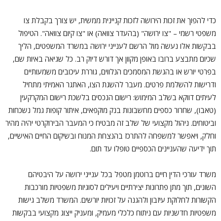
כדי להפוך את זכות הירושה לזכות קניינית ממשית, יש צורך בקבלת צו
משפטי רשמי – "צו ירושה" (בהעדר צוואה) או "צו קיום צוואה". הטיפול
בבקשות אלו נעשה מול הרשם לענייני ירושה במשרד המשפטים, הליך
שכיום מתבצע ברובו באופן מקוון אך דורש דיוק רב. כל שגיאה באיות שם,
בפרטי יורש או בהגשת המסמכים הנלווים, גוררת עיכובים משמעותיים
ודרישות להשלמת פרטים. מעבר להשגת הצו, האתגר האמיתי מתחיל
לעיתים דווקא בשלב המימוש: רישום הנכסים בלשכת רישום המקרקעין
(טאבו), שחרור כספים מחשבונות בנק מוקפאים, איתור קופות גמל נשכחות
וביטוחים. ניהול מקצועי של שלב זה מבטיח כי המעבר הבירוקרטי יהיה מהיר
וחלק, ויאפשר למשפחה להתרכז בהנצחת המנוח ובשיקום החיים האישיים,
תוך ידיעה שהעניינים הכספיים טופלו עד תום.
משרד עורכי הדין חיים ברוטמן מטפל בכל ענייני ירושה על היבטיהם
השונים, תוך מתן פתרונות יצירתיים ויעילים לסוגיות משפטיות מורכבות
הקשורות לחלוקת עיזבון ולהגנה על זכויות יורשים. המשרד משלב גישות
משפטיות חדשניות עם ניתוח כלכלי מעמיק, ומעניק ייצוג מקצועי בבקשות