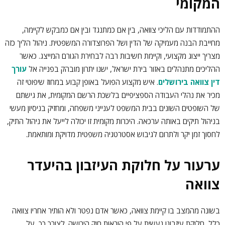
המקומי
ההתמודדות עם הליכי צוואה, בין אם כמתנגד ובין אם כמבקש לקיימה,
מחייבת הבנה מעמיקה של הדין ושל הפרוצדורה המשפטית. ניהול הליך כזה
מצריך ייצוג מקצועי, וקיימת חשיבות רבה לבחירת הגורם המייצג. כאשר
ההליכים מתנהלים באזור בירת ישראל, ישנו יתרון מובהק בפנייה אל
עורך
דין צוואה בירושלים
. איש מקצוע הפועל באופן קבוע במחוז שיפוטי זה
מכיר את נהלי העבודה הספציפיים בלשכת הרשם המקומית, את גישתם
של השופטים השונים בבית המשפט לענייני משפחה, ומחזיק בניסיון מעשי
בניהול תיקים באותה ערכאה. היכרות מקומית זו יכולה לייעל את ניהול התיק,
לחסוך זמן יקר ולתרום לגיבוש אסטרטגיה משפטית מדויקת ומותאמת.
ערעור על חלוקת העיזבון בהיעדר
צוואה
בשונה מהמצב בו קיימת צוואה, כאשר אדם נפטר ולא הותיר אחריו צוואה
כלל, חלוקת עיזבונו נעשית על פי הוראות חוק הירושה. לצורך כך, על