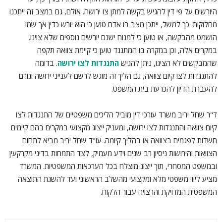
היורשים על פי דין להגיש בקשה למתן צו ירושה. אולם, גם במצב זה ייתכנו
מחלוקות. כך למשל, ייתכן מצב בו אדם טוען כי הוא יורש כדין אך שמו
הושמט מהבקשה, או טוען כי למנוח ישנם יורשים נוספים שלא צוינו.
במקרים אלה, וכן במקרה בו המתנגד טוען כי קיימת צוואה תקפה
שהמבקשים לא הציגו, ניתן להגיש
התנגדות לצו ירושה
. בדומה
להתנגדות לצו קיום צוואה, גם הליך זה מוגש לרשם לענייני ירושה וגורם
להעברת הדיון להכרעת בית המשפט.
ד"ר שחל יריב משרד עורכי דין מוביל הליכים משפטיים של התנגדות לצו
קיום צוואה והתנגדות לצו ירושה, ומעניק ייצוג מקצועי במקרים בהם קיימים
חשדות לפגמים בצוואה או בהליך קיומה. עו"ד שחל יריב מביא לתחום
הצוואות והירושות ניסיון רב שנים וידע מעמיק, לצד התמחות בדיני מקרקעין
ובמשפט המסחרי, תוך ייצוג מוצלח בכל הערכאות המשפטיות. המשרד
מציע ליווי משפטי מלא ומקצועי מהשלב הראשוני ועד להשגת התוצאה
המשפטית המדויקת והרצויה עבור הלקוח.