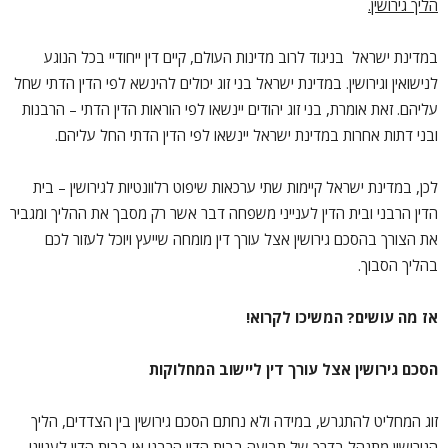
הליך גירושין.
במדינת ישראל בניגוד לרוב מדינות העולם, קיים דין ייחודיי בכל הנוגע
לנישואין וגירושין. במדינת ישראל בני זוג יכולים להינשא לפי הדין הדתי שחל
עליהם. זאת אומרת, בני זוג יהודים יינשאו לפי הוראות הדין הדתי – הרבנות
ובני דתות אחרות במדינת ישראל יינשאו לפי הדין הדתי החל עליהם.
לכן, במדינת ישראל קיימות שתי ערכאות שיפוט רלוונטיות לגירושין – בית
הדין הרבני ובית הדין לענייני משפחה דבר אשר רק מסבך את ההליך ומגביר
את הצורך בהסכם גירושין אצל עורך דין מומחה שייעץ ויוכל לעזור לכם
בהליך הסבוך.
אז מה עושים? המשיכו לקרוא!
הסכם גירושין אצל עורך דין ליישוב המחלוקות
זוג המחליט להתגרש, במידה ולא נחתם הסכם גירושין בין הצדדים, הליך
הגירושין מתנהל בדרך של תביעה בבית הדין הרבני או בבית הדין לענייני