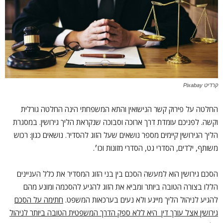
קרדיט Pixabay
החלטה על פירוק קשר הנישואין והתא המשפחתי הינה החלטה גורלית
וקשה. לפניכם עומדת דרך ארוכה וסבוכה שנקראת הליך גירושין. במסגרת
הליך הגירושין קיימים מספר נושאים שעל הזוג להסדיר. נושאים כגון: רכוש
משותף, ילדים, הסדרי גט, הסדרי מזונות וכו׳.
הסכם גירושין הוא למעשה הסכם בין בני הזוג המסדיר את כלל העניינים
הללו בצורה הטובה ביותר ומביא את הזוג להגיע להסכמה ומונע מהם
להגיע לניהול הליך מייגע ולא נעים בערכאות המשפט.
חתימה על הסכם
גירושין אצל עורך דין היא ללא ספק הדרך המשפטית הטובה ביותר לניהול