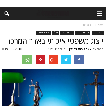
Home
המומחים
המומחים
הסדרי ראייה
הסכמי ממון
כללי
מזונות אישה
ייצוג משפטי איכותי באזור המרכז
פורסם ע"י
עורך פורטל גירושין
-
דצמבר 19, 2025
955
0