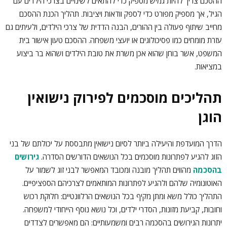
ההסכם צריך להיות גמיש מספיק כדי להתאים לשינויים בצרכי הילדים עם
הגיל, אך מספיק מפורט כדי לספק וודאות ויציבות. תהליך הכנת ההסכם
מחייב שיתוף פעולה בין ההורים, הבנה הדדית של צרכי הילדים, ולעיתים גם
עזרת מומחים כמו פסיכולוגים או יועצי משפחה. ההסכם טעון אישור בית
המשפט, אשר בוחן שהוא אכן משרת את טובת הילדים ושהוא בר ביצוע
במציאות.
תהליכים מוסכמים לפירוק נישואין
הוגן
הדרך המועדפת והיעילה ביותר לסיום נישואין מתבססת על יכולתם של בני
הזוג להגיע לפתרונות מוסכמים בכל הנושאים הדורשים הסדרה.
גירושים
בהסכמה
מהווים תהליך מובנה ומכובד המאפשר לבני זוג לשמור על
האוטונומיה שלהם ולהגיע לפתרונות המותאמים לצרכיהם הספציפיים.
התהליך כולל משא ומתן מקיף בכל הנושאים הרלוונטיים: חלוקת רכוש
וחובות, קביעת מזונות, הסדרי ילדים, וכל נושא נוסף הייחודי למשפחה.
יתרונות הגירושים בהסכמה רבים ומשמעותיים: הם מאפשרים לצדדים