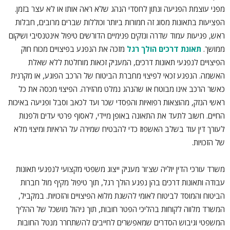
מפני עוצמת הפגיעה ונתון לחסדי הנהג שלא ראה אותו או לא עצר בזמן.
הפציעות בתאונות מסוג זה חמורות ביותר וכוללות שברים מרובים, חבלות
ראש, פגיעות עמוד שדרה ונזקים פנימיים הדורשים טיפול אינטנסיבי ושיקום
ממושך.
תאונת דרכים הולך רגל
מזכה את הנפגע בפיצויים מכוח חוק
הפיצויים לנפגעי תאונות דרכים, המעניק זכאות מוחלטת ללא שאלת
האשמה. הנפגע זכאי לפיצוי מחברת הביטוח של הרכב הפוגע, או מקרנית
כאשר הרכב אינו מבוטח או שהנהג נמלט מהזירה. הפיצוי מכסה את כל
ראשי הנזק, מהוצאות רפואיות והפסדי שכר ועד לכאב וסבל ופגיעה באיכות
החיים. חשוב לתעד את התאונה באופן מיידי, לאסוף פרטי עדים ולפנות
לעורך דין עוד בשלב האשפוז כדי להבטיח שמירה על הראיות ומיצוי מלא
של הזכויות.
משרד עורכי הדין יוליה שצ'ור מעניק ייצוג משפטי מקצועי לנפגעי תאונות
עבודה ותאונות דרכים בהן נפגע הולך רגל, תוך טיפול מקיף מול חברות
הביטוח והמוסד לביטוח לאומי להשגת מלוא הפיצויים והזכויות. במקביל,
המשרד מלווה לקוחות בהליכי הפטר חובות, תוך ניהול מושכל של ההליך
המשפטי וגיבוש הסדרים שמאפשרים לחייבים להשתחרר מנטל החובות