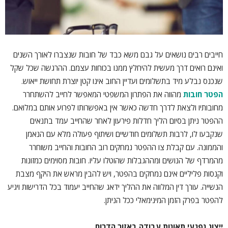
חייבים רבים נושאים על גבם משא כבד של חובות שנצברו לאורך השנים
ואינם רואים דרך מעשית להיחלץ ממנו בכוחות עצמם. ההרגשה שכל שקל
שנכנס נבלע מיד בתשלומים ועדיין החוב אינו קטן יוצרת תחושת ייאוש.
הפטר חובות
מהווה את הפתרון המשפטי המאפשר לחייב להשתחרר
מחובותיו ולצאת לדרך חדשה כאשר אין באפשרותו לפרוע אותם במלואם.
ההפטר ניתן בסיום הליך חדלות פירעון לאחר שהחייב עמד בתנאים
שנקבעו לו, לרבות תשלומים חודשיים ושיתוף פעולה מלא עם הנאמן
והממונה. עם קבלת צו ההפטר נמחקים רוב החובות והחייב משוחרר
מהמרדף של הנושים ומההגבלות שהוטלו עליו. חובות מסוימים כמזונות
וקנסות פליליים אינם נמחקים בהפטר, ויש להבין מראש את היקף מצבת
הנשייה. עורך דין המלווה את ההליך ידאג שהחייב יעמוד בכל הדרישות ויגיע
להפטר בפרק הזמן המינימאלי ככל הניתן.
ייצוג נפגעי תאונות עבודה באזור הדרום