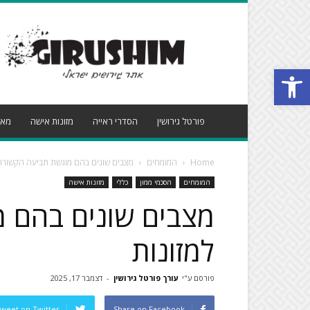
פורטל
גירושין
פתח סרגל נגישות
פורטל גירושין
הסדרי ראייה
מזונות אישה
מאמ
Home
המומחים
מצבים שונים בהם מוגשת תביעה הקשורה 
המומחים
הסכמי ממון
כללי
מזונות אישה
מצבים שונים בהם 
למזונות
פורסם ע"י
עורך פורטל גירושין
-
דצמבר 17, 2025
weet on Twitter
Share on Facebook