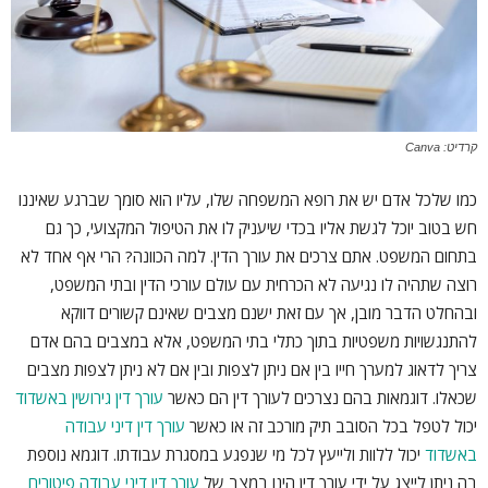
קרדיט: Canva
כמו שלכל אדם יש את רופא המשפחה שלו, עליו הוא סומך שברגע שאיננו
חש בטוב יוכל לגשת אליו בכדי שיעניק לו את הטיפול המקצועי, כך גם
בתחום המשפט. אתם צרכים את עורך הדין. למה הכוונה? הרי אף אחד לא
רוצה שתהיה לו נגיעה לא הכרחית עם עולם עורכי הדין ובתי המשפט,
ובהחלט הדבר מובן, אך עם זאת ישנם מצבים שאינם קשורים דווקא
להתנגשויות משפטיות בתוך כתלי בתי המשפט, אלא במצבים בהם אדם
צריך לדאוג למערך חייו בין אם ניתן לצפות ובין אם לא ניתן לצפות מצבים
שכאלו. דוגמאות בהם נצרכים לעורך דין הם כאשר
עורך דין גירושין באשדוד
יכול לטפל בכל הסובב תיק מורכב זה או כאשר
עורך דין דיני עבודה
באשדוד
יכול ללוות ולייעץ לכל מי שנפגע במסגרת עבודתו. דוגמא נוספת
בה ניתן לייצג על ידי עורך דין הינו במצב של
עורך דין דיני עבודה פיטורים