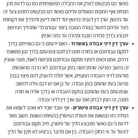
כאשר הם מבקשים לפרק את החבילה המשפחתית כמו גם לדעת מהן
הזכויות ואף החובות המוטלים עליהם כאשר הם מבקשים לממש צעד זה
של גירושין. עורך דין לענייני גירושין יכול ללוות לייעץ ולהדריך את לקוחותיו
כיצד עליהם לפעול בצורה הטובה ביותר עבורם כדי שתהליך הגירושין
יתבצע בדרך מהירה הוגנת ומהירה עד כמה שניתן
עורך דין דיני עבודה באשדוד
– האם ידעתם כי גם כשהייתם בדרך
למקום עבודתכם או בחזרה ממנו לביתכם ונפגעתם בדרך כגון מתאונת
דרכים, אתם זכאים לפיצוי ממקום עבודתכם ומביטוח לאומי, מפני שעניין
זה נחשב כפגיעה שהתרחשה בזמן עבודתכם. לא הרבה מהאנשים
מודעים לדיני העבודה המצויים, אשר יכולה להעניק להם פיצוי בבגין
פגיעה בעת שהותם בזמן עבודה. על כן אם יש לכם עילה לחשוב
שנפגעתם בעת שהותכם במקום העבודה או בדרך אליה או חזרה
ממנה, זה הזמן לבדוק זאת עם עורך דין לדיני עבודה
עורך דין דיני עבודה פיטורים
– אף עובד שכיר לא אוהב לשמוע את
המילה הזו הנושאת את פעולת הפיטורין בהטיותיו השונות. חשוב מאד
לדעת כי גם כאשר מתבצע הליך של פיטורין, חייב מקום עבודתכם
לפעול על פי החוקי העבודה. בין אם מדובר בביצוע לא תקין של הליך