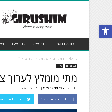
פורטל
גירושין
פתח סרגל נגישות
פורטל גירושין
הסדרי ראייה
מזונות אישה
מאמ
Home
המומחים
מתי מומלץ לערוך צוואה?
המומחים
כללי
מתי מומלץ לערוך צו
פורסם ע"י
עורך פורטל גירושין
-
יולי 22, 2025
weet on Twitter
Share on Facebook