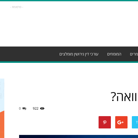
- פרסומת -
רים
המומחים
עורכי דין גירושין מומלצים
ואה?
0
922
T