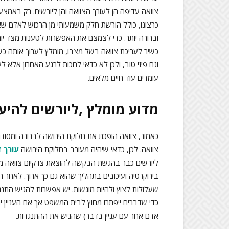
צוואה עדיפה הן לעורך הצוואה והן ליורשים. רק באמצע
כרצונו, כולל הורשת חלק משמעותי מן הרכוש לאדם שא
וברורה יותר. כדי לצמצם את האפשרות לטענות מצד יו
כשיר לעריכת צוואה בשל מצבו, מומלץ לערוך אותה כש
וגם פיזי טוב, ולכן לא כדאי לחכות לרגע האחרון אלא לע
עומדים עוד חיים מלאים.
מדוע מומלץ ,ליורשים להיעז
כאמור, צוואה הופכת את חלוקת הירושה לברורה ומסודר
צוואה. לכן, כדאי שיהיה מעורב בחלוקת הירושה
עורך ד
ליורשים כבר בהגשת הבקשה להוצאת צו קיום צוואה מר
בירוקרטיה ועיכובים בתהליך שהוא גם כך ארוך. לאחר ה
שעלולות לצוץ ולהיות מוגשות. יש אפשרות להגיש התנגד
כדי שדברים ייפתרו מחוץ לבית המשפט אך אם העניין יהפ
אדם אחר עם עניין בדבר) שהגיש את ההתנגדות.