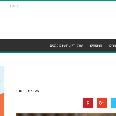
- פרסומת -
רים
המומחים
עורכי דין גירושין מומלצים
0
1161
T