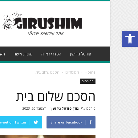
פורטל
גירושין
פתח סרגל נגישות
פורטל גירושין
הסדרי ראייה
מזונות אישה
מאמ
Home
המומחים
הסכם שלום בית
המומחים
הסכם שלום בית
פורסם ע"י
עורך פורטל גירושין
-
דצמבר 20, 2023
weet on Twitter
Share on Facebook